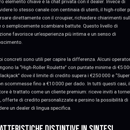
ro elemento chiave è la chat privata con il dealer. Invece di
idere lo stesso canale con centinaia di utenti, il high‑roller 
sare direttamente con il croupier, richiedere chiarimenti sul
e o semplicemente scambiare battute. Questo livello di
zione favorisce un’esperienza più intima e un senso di
oscimento.
 concreti sono utili per capire la differenza. Alcuni operator
ngono la “High‑Roller Roulette” con puntate minime di €5 00
lackjack” dove il limite di credito supera i €250 000 e “Super
n scommesse fino a €10 000 per dado. In tutti questi casi, i
ore è trattato come un cliente premium: riceve inviti a torne
i, offerte di credito personalizzate e persino la possibilità di
dere un dealer di lingua specifica.
ATTERISTICHE DISTINTIVE IN SINTESI