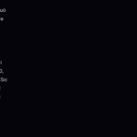
può
le
i
0,
 Sic
l
i