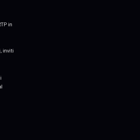
RTP in
 inviti
i
al