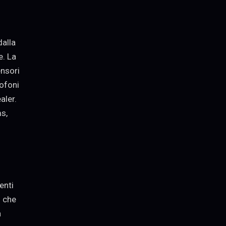
dalla
e. La
ensori
rofoni
aler.
ms,
enti
o che
a